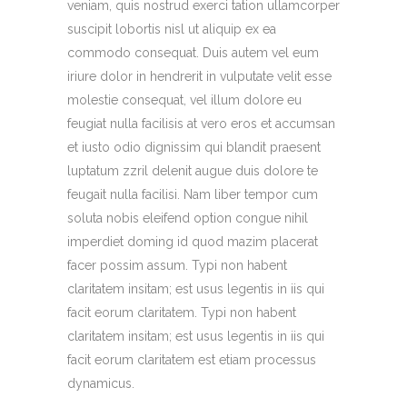
veniam, quis nostrud exerci tation ullamcorper
suscipit lobortis nisl ut aliquip ex ea
commodo consequat. Duis autem vel eum
iriure dolor in hendrerit in vulputate velit esse
molestie consequat, vel illum dolore eu
feugiat nulla facilisis at vero eros et accumsan
et iusto odio dignissim qui blandit praesent
luptatum zzril delenit augue duis dolore te
feugait nulla facilisi. Nam liber tempor cum
soluta nobis eleifend option congue nihil
imperdiet doming id quod mazim placerat
facer possim assum. Typi non habent
claritatem insitam; est usus legentis in iis qui
facit eorum claritatem. Typi non habent
claritatem insitam; est usus legentis in iis qui
facit eorum claritatem est etiam processus
dynamicus.