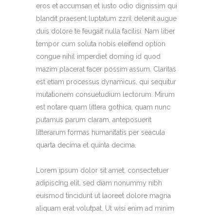
eros et accumsan et iusto odio dignissim qui
blandit praesent luptatum zzril delenit augue
duis dolore te feugait nulla facilisi. Nam liber
tempor cum soluta nobis eleifend option
congue nihil imperdiet doming id quod
mazim placerat facer possim assum. Claritas
est etiam processus dynamicus, qui sequitur
mutationem consuetudium lectorum. Mirum
est notare quam littera gothica, quam nunc
putamus parum claram, anteposuerit
litterarum formas humanitatis per seacula
quarta decima et quinta decima.
Lorem ipsum dolor sit amet, consectetuer
adipiscing elit, sed diam nonummy nibh
euismod tincidunt ut laoreet dolore magna
aliquam erat volutpat. Ut wisi enim ad minim