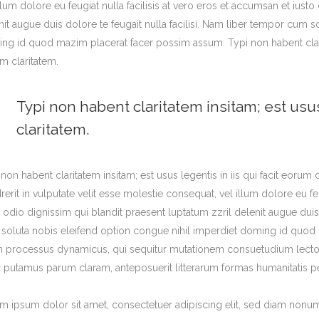
illum dolore eu feugiat nulla facilisis at vero eros et accumsan et iust
nit augue duis dolore te feugait nulla facilisi. Nam liber tempor cum s
ng id quod mazim placerat facer possim assum. Typi non habent claritat
m claritatem.
Typi non habent claritatem insitam; est usus
claritatem.
non habent claritatem insitam; est usus legentis in iis qui facit eorum 
rerit in vulputate velit esse molestie consequat, vel illum dolore eu feu
o odio dignissim qui blandit praesent luptatum zzril delenit augue duis 
soluta nobis eleifend option congue nihil imperdiet doming id quod 
m processus dynamicus, qui sequitur mutationem consuetudium lector
 putamus parum claram, anteposuerit litterarum formas humanitatis p
m ipsum dolor sit amet, consectetuer adipiscing elit, sed diam nonu