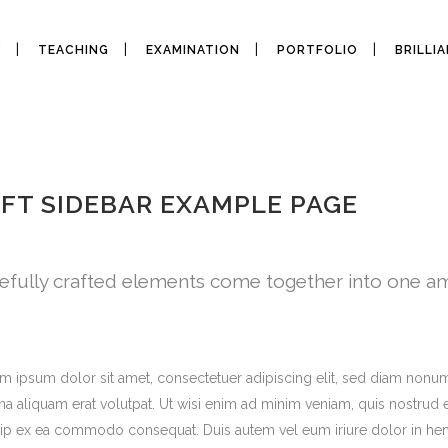
Y
TEACHING
EXAMINATION
PORTFOLIO
BRILLI
LEFT SIDEBAR
EFT SIDEBAR EXAMPLE PAGE
efully crafted elements come together into one am
m ipsum dolor sit amet, consectetuer adipiscing elit, sed diam nonu
a aliquam erat volutpat. Ut wisi enim ad minim veniam, quis nostrud exe
uip ex ea commodo consequat. Duis autem vel eum iriure dolor in hendr