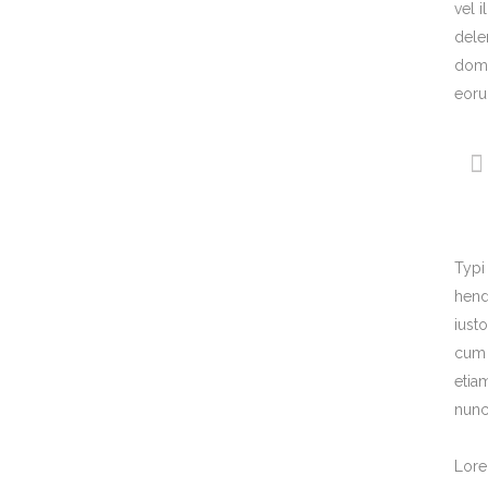
vel 
dele
domi
eoru
Typi 
hend
iust
cum 
etia
nunc
Lore