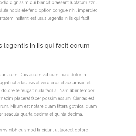
o odio dignissim qui blandit praesent luptatum zzril
oluta nobis eleifend option congue nihil imperdiet
em insitam; est usus legentis in iis qui facit
 legentis in iis qui facit eorum
claritatem. Duis autem vel eum iriure dolor in
giat nulla facilisis at vero eros et accumsan et
dolore te feugait nulla facilisi. Nam liber tempor
mazim placerat facer possim assum. Claritas est
um. Mirum est notare quam littera gothica, quam
er seacula quarta decima et quinta decima.
mmy nibh euismod tincidunt ut laoreet dolore