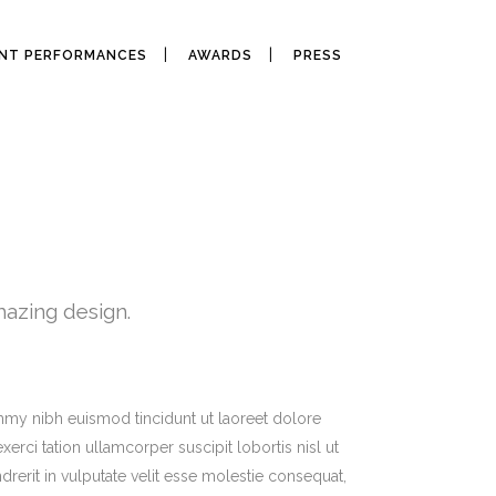
ANT PERFORMANCES
AWARDS
PRESS
azing design.
mmy nibh euismod tincidunt ut laoreet dolore
rci tation ullamcorper suscipit lobortis nisl ut
erit in vulputate velit esse molestie consequat,