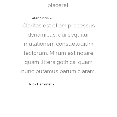
placerat.
Alan Snow
-
www.yourwebsite.zt
Claritas est etiam processus
dynamicus, qui sequitur
mutationem consuetudium
lectorum. Mirum est notare
quam littera gothica, quam
nunc putamus parum claram.
Rick Hammer
-
www.yourwebsite.zt